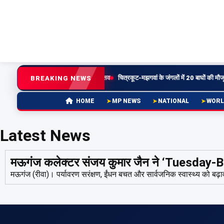
ग्देवी प्रतिमा वापसी प्रयासों पर धार में उत्सव
चित्रकूट-मझगवां के जंगलों में 20 बाघों की मौजूदगी, 
BREAKING NEWS
MP NEWS
NATIONAL
WORL
HOME
Latest News
मऊगंज कलेक्टर संजय कुमार जैन ने ‘Tuesday‑Bicyc
मऊगंज (रीवा)। पर्यावरण सरंक्षण, ईंधन बचत और सार्वजनिक स्वास्थ्य को बढ़