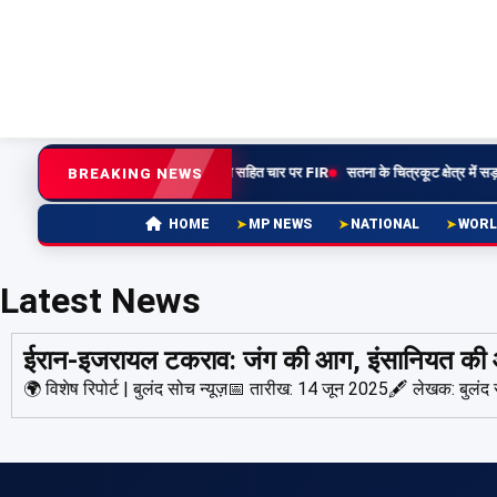
 प्रताड़ना से नवविवाहिता की आत्महत्या, पति सहित चार पर FIR
सतना के चित्रकूट क्षेत्र में सड़क
BREAKING NEWS
MP NEWS
NATIONAL
WORL
HOME
Latest News
ईरान-इजरायल टकराव: जंग की आग, इंसानियत की
🌍 विशेष रिपोर्ट | बुलंद सोच न्यूज़📅 तारीख: 14 जून 2025🖋 लेखक: बुलं